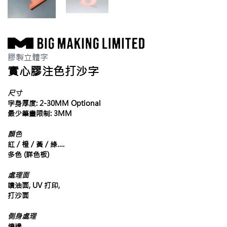
膠製立體字
實心膠注色打沙字
尺寸
字身厚度: 2-30MM Optional
最少筆畫限制: 3MM
顏色
紅 / 橙 / 黃 / 綠….
多色 (詳色板)
處理面
噴油面, UV 打印,
打沙面
側身處理
燒邊