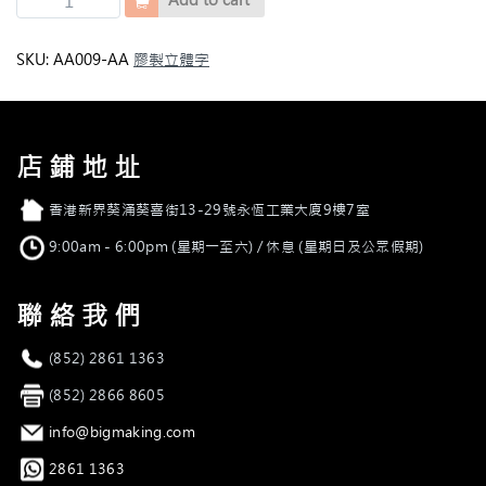
Add to cart
心
膠
注
SKU:
AA009-AA
膠製立體字
色
打
沙
字
店鋪地址
quantity
店舖地址
香港新界葵涌葵喜街13-29號永恆工業大廈9樓7室
營業時間
9:00am - 6:00pm (星期一至六) / 休息 (星期日及公眾假期)
聯絡我們
電話
(852) 2861 1363
傳真
(852) 2866 8605
電郵
info@bigmaking.com
Whatsapp
2861 1363