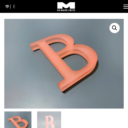
中
E
Skip
to
content
(Press
Enter)