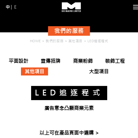
中
E
Skip
to
content
我們的服務
(Press
Enter)
HOME
>
我們的服務
>
其他項目
>
LED追逐程式
平面設計
宣傳招牌
商業粉飾
裝飾工程
其他項目
大型項目
LED追逐程式
廣告意念凸顯商業元素
以上可在產品頁面中選購 >