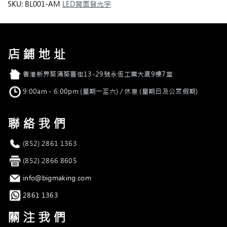
底
SKU:
BL001-AM
LED背面發光字
金
屬
背
光
店鋪地址
字
quantity
店舖地址
香港新界葵涌葵喜街13-29號永恆工業大廈9樓7室
營業時間
9:00am - 6:00pm (星期一至六) / 休息 (星期日及公眾假期)
聯絡我們
電話
(852) 2861 1363
傳真
(852) 2866 8605
電郵
info@bigmaking.com
Whatsapp
2861 1363
關注我們