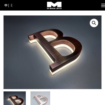
中
E
Skip
to
content
(Press
Enter)