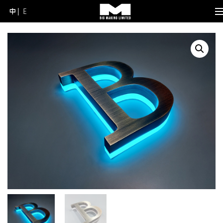
中
E
Skip
to
content
(Press
Enter)