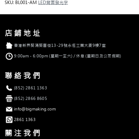
底
SKU:
BL001-AM
LED背面發光字
金
屬
背
光
店鋪地址
字
quantity
店舖地址
香港新界葵涌葵喜街13-29號永恆工業大廈9樓7室
營業時間
9:00am - 6:00pm (星期一至六) / 休息 (星期日及公眾假期)
聯絡我們
電話
(852) 2861 1363
傳真
(852) 2866 8605
電郵
info@bigmaking.com
Whatsapp
2861 1363
關注我們