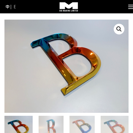
中
E
Skip
to
content
(Press
Enter)