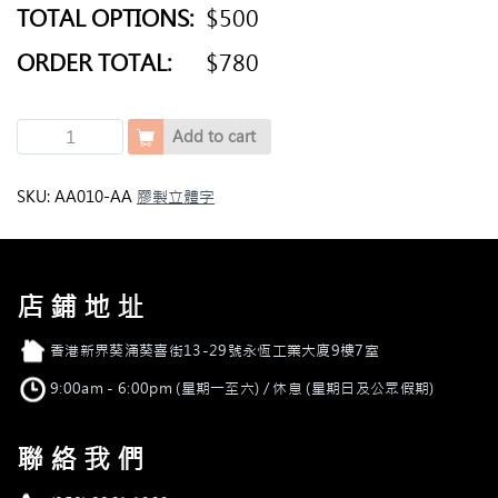
TOTAL OPTIONS:
$500
ORDER TOTAL:
$780
實
Add to cart
心
膠
電
SKU:
AA010-AA
膠製立體字
鍍
字
quantity
店鋪地址
店舖地址
香港新界葵涌葵喜街13-29號永恆工業大廈9樓7室
營業時間
9:00am - 6:00pm (星期一至六) / 休息 (星期日及公眾假期)
聯絡我們