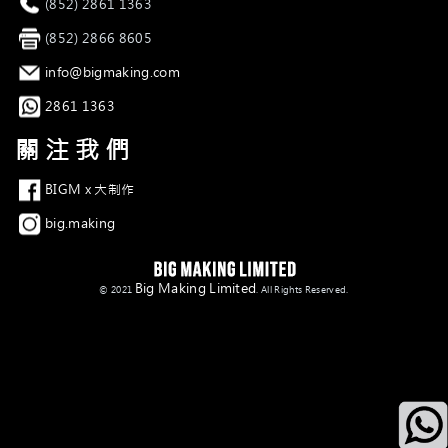
電話
(852) 2861 1363
傳真
(852) 2866 8605
電郵
info@bigmaking.com
Whatsapp
2861 1363
關注我們
Facebook
BIGM x 大制作
Instagram
big.making
Big Making Limited
© 2021
. All Rights Reserved.