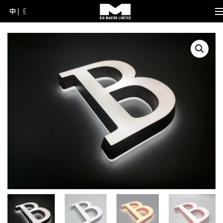
中
E
Skip
to
content
(Press
Enter)