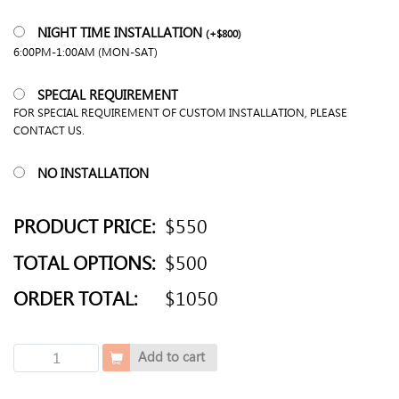
NIGHT TIME INSTALLATION
(
+
$
800
)
6:00PM-1:00AM (MON-SAT)
SPECIAL REQUIREMENT
FOR SPECIAL REQUIREMENT OF CUSTOM INSTALLATION, PLEASE
CONTACT US.
NO INSTALLATION
PRODUCT PRICE:
$550
TOTAL OPTIONS:
$500
ORDER TOTAL:
$1050
斜
Add to cart
邊
面