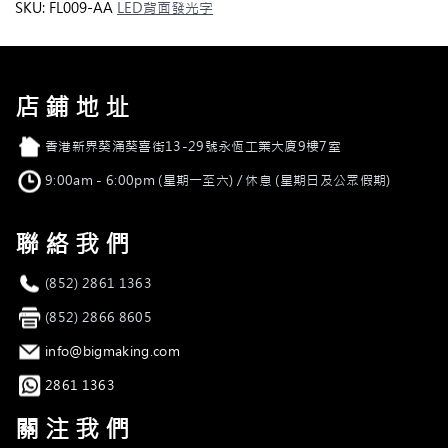
背
SKU:
FL009-AA
LED背面發光字
發
光
字
quantity
店鋪地址
店舖地址
香港新界葵涌葵喜街13-29號永恆工業大廈9樓7室
營業時間
9:00am - 6:00pm (星期一至六) / 休息 (星期日及公眾假期)
聯絡我們
電話
(852) 2861 1363
傳真
(852) 2866 8605
電郵
info@bigmaking.com
Whatsapp
2861 1363
關注我們