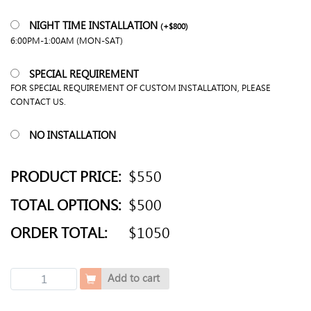
NIGHT TIME INSTALLATION
(
+
$
800
)
6:00PM-1:00AM (MON-SAT)
SPECIAL REQUIREMENT
FOR SPECIAL REQUIREMENT OF CUSTOM INSTALLATION, PLEASE
CONTACT US.
NO INSTALLATION
PRODUCT PRICE:
$550
TOTAL OPTIONS:
$500
ORDER TOTAL:
$1050
直
Add to cart
邊
正