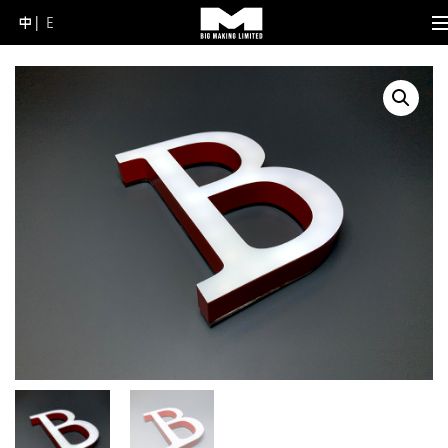
中
E
Skip
to
content
(Press
Enter)