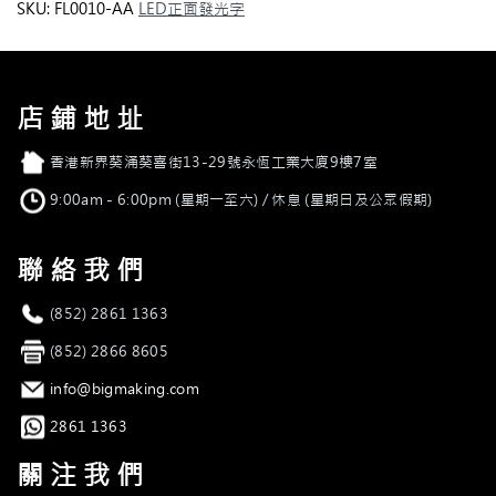
面
SKU:
FL0010-AA
LED正面發光字
發
光
字
quantity
店鋪地址
店舖地址
香港新界葵涌葵喜街13-29號永恆工業大廈9樓7室
營業時間
9:00am - 6:00pm (星期一至六) / 休息 (星期日及公眾假期)
聯絡我們
電話
(852) 2861 1363
傳真
(852) 2866 8605
電郵
info@bigmaking.com
Whatsapp
2861 1363
關注我們