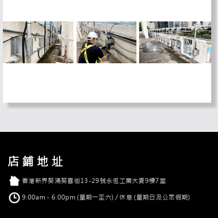
店鋪地址
店舖地址
香港新界葵涌葵喜街13-29號永恆工業大廈9樓7室
營業時間
9:00am - 6:00pm (星期一至六) / 休息 (星期日及公眾假期)