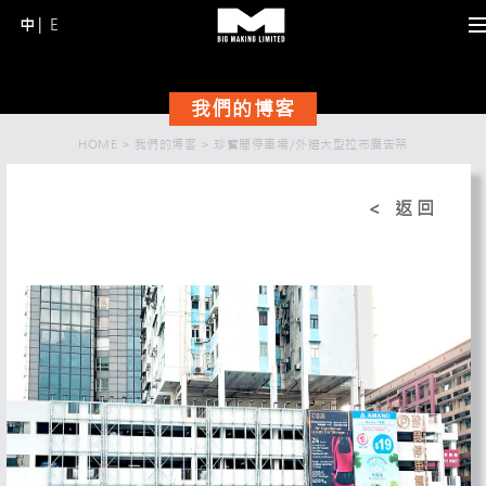
中
E
Skip
to
content
我們的博客
(Press
Enter)
HOME
>
我們的博客
>
珍寳閣停車場/外牆大型拉布廣告架
返
< 返回
回