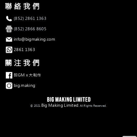
聯絡我們
電話
(852) 2861 1363
傳真
(852) 2866 8605
電郵
info@bigmaking.com
Whatsapp
2861 1363
關注我們
Facebook
BIGM x 大制作
Instagram
big.making
Big Making Limited
© 2021
. All Rights Reserved.