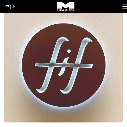
中
E
Skip
to
content
(Press
Enter)