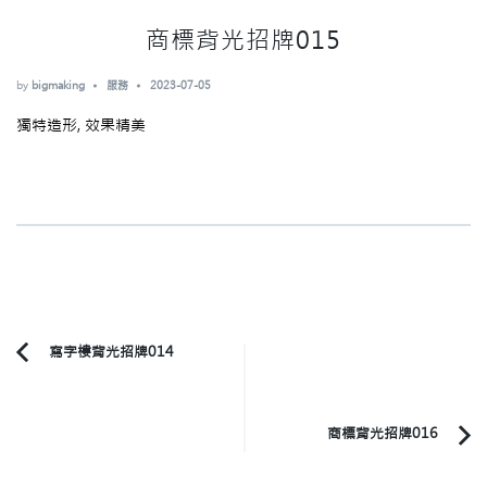
商標背光招牌015
by
bigmaking
服務
2023-07-05
獨特造形, 效果精美
Post
寫字樓背光招牌014
Previous
Navigation
Article:
商標背光招牌016