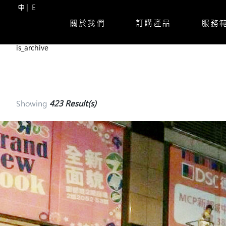
中
E
關於我們
訂購產品
服務
Skip
is_archive
to
content
(Press
Enter)
Showing
423 Result(s)