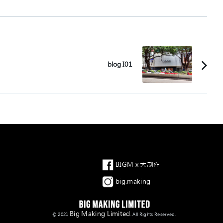
blog I01
Facebook
BIGM x 大制作
Instagram
big.making
Big Making Limited
© 2021
. All Rights Reserved.