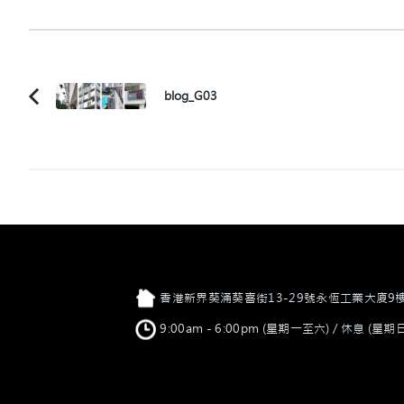
Post
blog_G03
Previous
Navigation
Article:
店舖地址
香港新界葵涌葵喜街13-29號永恆工業大廈9
營業時間
9:00am - 6:00pm (星期一至六) / 休息 (