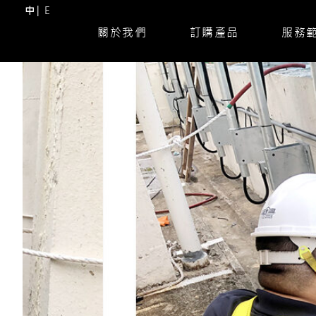
中
E
關於我們
訂購產品
服務
Skip
to
content
(Press
Enter)