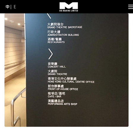
中
E
Skip
to
content
(Press
Enter)