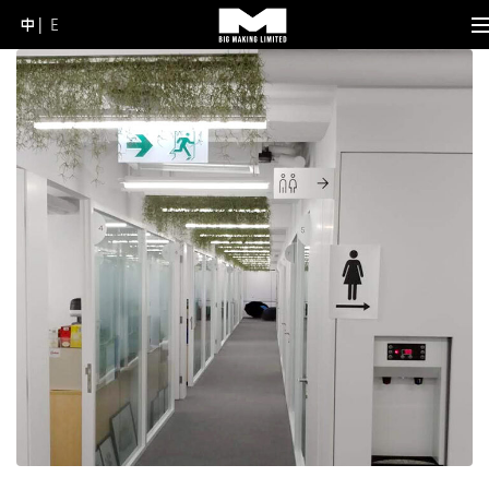
中
E
Skip
to
content
(Press
Enter)