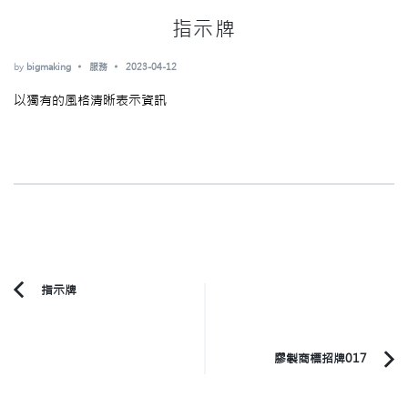
指示牌
by
bigmaking
服務
2023-04-12
以獨有的風格清晰表示資訊
Post
指示牌
Previous
Navigation
Article:
膠製商標招牌017