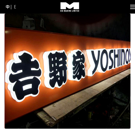
中
E
Skip
to
content
(Press
Enter)