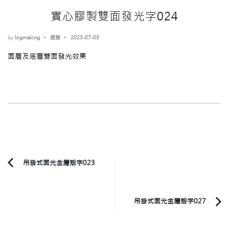
實心膠製雙面發光字024
by
bigmaking
服務
2023-07-03
面層及底層雙面發光效果
Post
吊掛式面光金屬殼字023
Previous
Navigation
Article:
吊掛式面光金屬殼字027