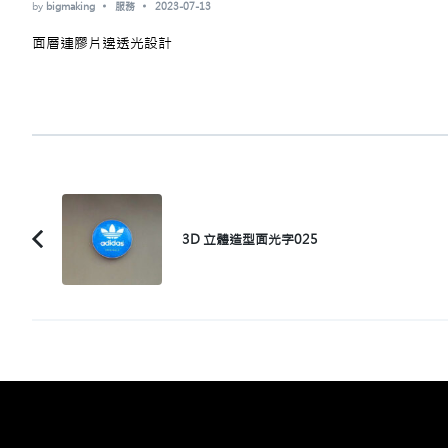
by
bigmaking
服務
2023-07-13
面層連膠片邊透光設計
Post
Navigation
3D 立體造型面光字025
Previous
Article: