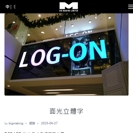
中
E
Skip
to
content
(Press
Enter)
面光立體字
by
bigmaking
服務
2023-04-27