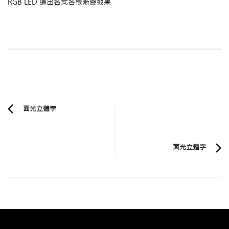
RGB LED 造出各式各樣漸變效果
Post
面光立體字
Previous
Navigation
Article:
面光立體字