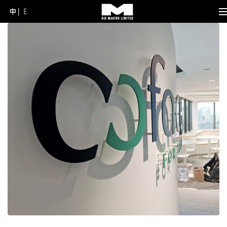
中
E
Skip
to
content
(Press
Enter)