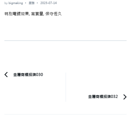
by
bigmaking
服務
2023-07-14
特別電鍍效果, 高質量, 保守恆久
Post
金屬商標招牌030
Previous
Navigation
Article:
金屬商標招牌032