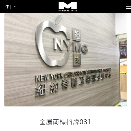
中
E
Skip
to
content
(Press
Enter)
金屬商標招牌031