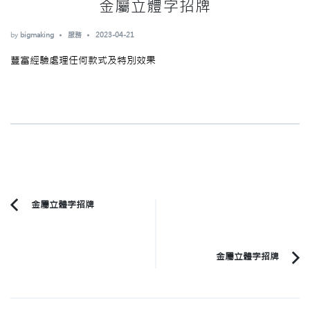
金屬立體字招牌
by
bigmaking
服務
2023-04-21
豐富經驗處理任何款式及特別效果
Post
金屬立體字招牌
Previous
Navigation
Article:
金屬立體字招牌