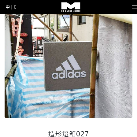
中
E
Skip
to
content
(Press
Enter)
造形燈箱027