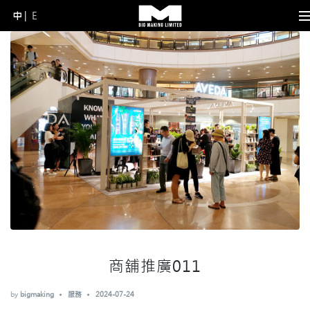
中
E
Skip
to
content
(Press
Enter)
商舖推廣011
by
bigmaking
服務
2024-07-24