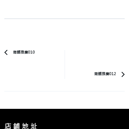
Post
商舖推廣010
Previous
Navigation
Article:
商舖推廣012
店鋪地址