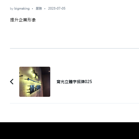
by
bigmaking
服務
2023-07-05
提升企業形象
Post
Navigation
背光立體字招牌025
Previous
Article: