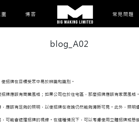
範圍
博客
常見問題
blog_A02
，使招牌在目標受眾中易於辨識和識別。
麼招牌應該有商業風格；如果公司位於住宅區，那麼招牌應該有家居風格
牌，應該有足夠的照明，以使招牌在夜晚仍然能夠清晰可見。此外，照明
高，可能會遮擋招牌的視線。在這種情況下，可以考慮使用立體招牌或懸