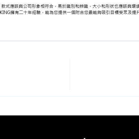
。款式應該與公司形象相符合，易於識別和辨識，大小和形狀也應該與環
AKING擁有二十年經驗，能為您提供一個附合您最能夠吸引目標受眾及