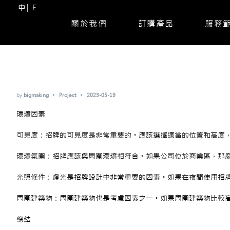
中
E
關於我們
訂購產品
服務
Skip
to
content
(Press
Enter)
by
bigmaking
Project
2023-05-19
環境因素
可見度：招牌的可見度是非常重要的。應該選擇適當的位置和高度
環境氛圍：招牌應該與周圍環境相符合。如果公司位於商業區，那
光照條件：燈光是招牌設計中非常重要的因素。如果在夜間使用招
周圍建築物：周圍建築物也是考慮因素之一。如果周圍建築物比較
總結