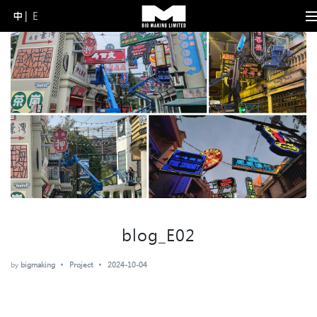
中
E
Skip
to
content
(Press
Enter)
blog_E02
by
bigmaking
Project
2024-10-04