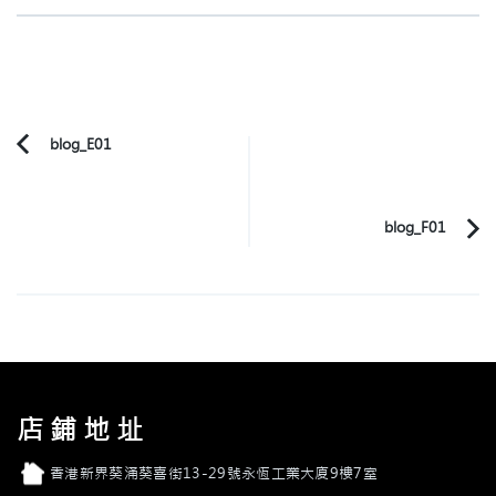
Post
blog_E01
Previous
Navigation
Article:
blog_F01
店鋪地址
店舖地址
香港新界葵涌葵喜街13-29號永恆工業大廈9樓7室