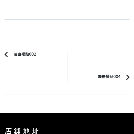
Post
噴畫裱貼002
Previous
Navigation
Article:
噴畫裱貼004
店鋪地址