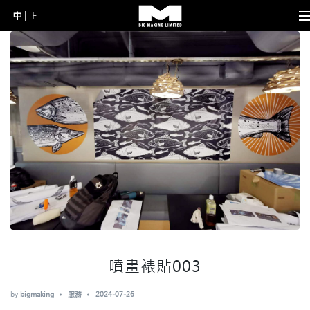
中
E
Skip
to
content
(Press
Enter)
噴畫裱貼003
by
bigmaking
服務
2024-07-26