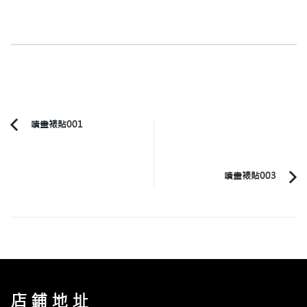
Post
噴畫裱貼001
Previous
Navigation
Article:
噴畫裱貼003
店鋪地址