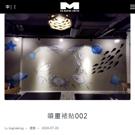
中
E
Skip
to
content
(Press
Enter)
噴畫裱貼002
by
bigmaking
服務
2024-07-26